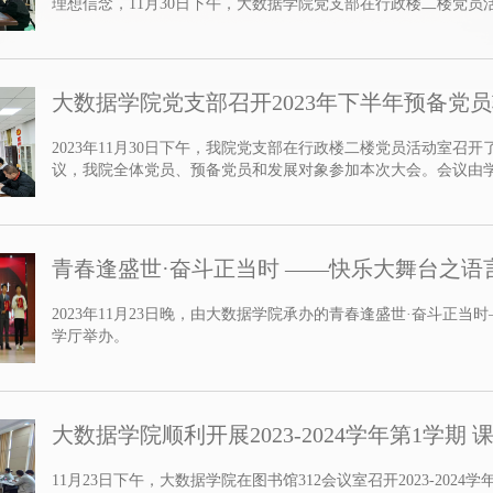
理想信念，11月30日下午，大数据学院党支部在行政楼二楼党
动。会议由党支部副书记张琼丹主持，支部全体党员参会。本次
研究生杨沛出席。
大数据学院党支部召开2023年下半年预备党
2023年11月30日下午，我院党支部在行政楼二楼党员活动室召开
议，我院全体党员、预备党员和发展对象参加本次大会。会议由
青春逢盛世·奋斗正当时 ——快乐大舞台之语
2023年11月23日晚，由大数据学院承办的青春逢盛世·奋斗正
学厅举办。
大数据学院顺利开展2023-2024学年第1学期
11月23日下午，大数据学院在图书馆312会议室召开2023-202