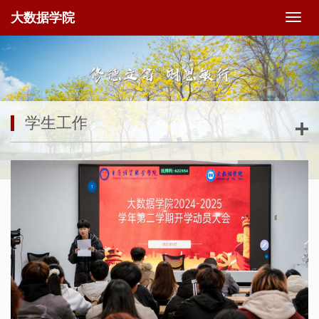
大数据学院
切
换
导
航
学生工作