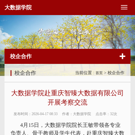
大数据学院
切
换
导
航
校企合作
校企合作
当前位置 :
> 校企合作
首页
大数据学院赴重庆智臻大数据有限公司
开展考察交流
发布时间：2026-04-17 08:33
作者：大数据学院
点击率：
32次
4月15日，大数据学院院长王敏带领各专业
负责人、骨干教师及学生代表，赴重庆智臻大数