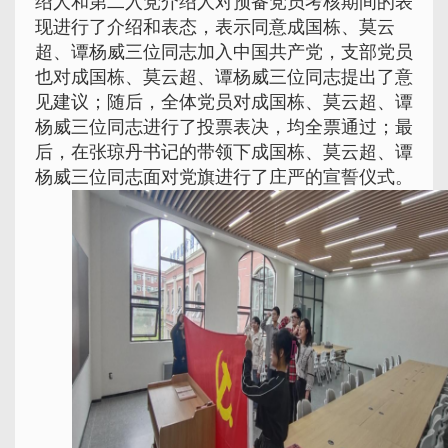
绍人和第二入党介绍人对预备党员考核期间的表
现进行了介绍和表态，表示同意成国栋、莫云
超、谭杨威三位同志加入中国共产党，支部党员
也对成国栋、莫云超、谭杨威三位同志提出了意
见建议；随后，全体党员对成国栋、莫云超、谭
杨威三位同志进行了投票表决，均全票通过；最
后，在张琼丹书记的带领下成国栋、莫云超、谭
杨威三位同志面对党旗进行了庄严的宣誓仪式。