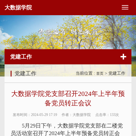
大数据学院
切
换
导
航
党建工作
党建工作
当前位置 :
> 党建工作
首页
大数据学院党支部召开2024年上半年预
备党员转正会议
发布时间：2024-05-29 17:19
作者：大数据学院
点击率：
133次
5月29日下午，大数据学院党支部在二楼党
员活动室召开了2024年上半年预备党员转正会